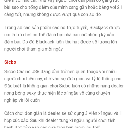
điểm với nhà cái. Như vậy người chơi cần phải cố gắng rút
bài sao cho tổng điểm của mình càng gần hoặc bằng với 21
càng tốt, nhưng không được vượt quá con số đó.
Trong số các sản phẩm casino trực tuyến, Blackjack được
coi là trò chơi có thể đánh bại nhà cái nhờ những kỹ xảo
đếm bài. Do đó Blackjack luôn thu hút được số lượng lớn
người chơi tham gia mỗi ngày.
Sicbo
Sicbo Casino J88 đang dần trở nên quen thuộc với nhiều
người chơi hiện nay, nhờ vào sự đơn giản và tỷ lệ thắng cao.
Đặc biệt là không gian chơi Sicbo luôn có những nàng dealer
nóng bỏng sexy thực hiện lắc xí ngầu vô cùng chuyên
nghiệp và lôi cuốn.
Cách chơi đơn giản là dealer sẽ sử dụng 3 viên xí ngầu và 1
hộp xúc xắc. Sau khi dealer tung xí ngầu, người chơi tiến
hành đặt tiền vào các cửa trên bàn cược, cụ thể: