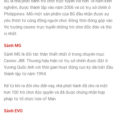
BG là nhà phát hành trò chơi trực tuyến với hơn 18 năm kinh
nghiệm, được thành lập vào năm 2006 và có trụ sở chính ở
Philippines. Mỗi một sản phẩm của BG đều nhận được sự
yêu thích từ cộng đồng người chơi. Đồng thời đóng góp vào
thị trường casino trực tuyến những trò chơi độc đáo và thú
vị nhất.
Sảnh MG
Sảnh MG là đối tác thân thiết nhất ở trong chuyên mục
Casino J88. Thương hiệu hiện có trụ sở chính được đặt ở
Vương Quốc Anh với thời gian hoạt động cực kỳ dài bắt đầu
thành lập từ năm 1994.
Kể từ khi ra đời cho đến nay, nhà phát hành đã cho ra mắt
hơn 100 trò chơi độc quyền và đã được chứng nhận hợp
pháp từ tổ chức Isle of Man.
Sảnh EVO