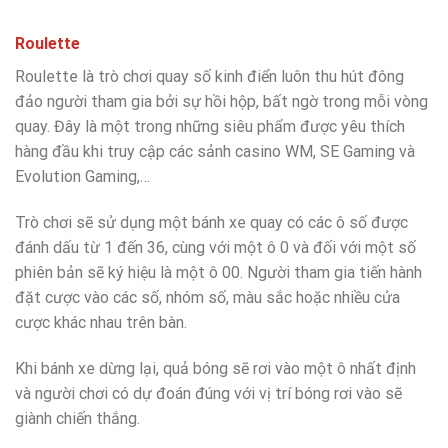
Roulette
Roulette là trò chơi quay số kinh điển luôn thu hút đông
đảo người tham gia bởi sự hồi hộp, bất ngờ trong mỗi vòng
quay. Đây là một trong những siêu phẩm được yêu thích
hàng đầu khi truy cập các sảnh casino WM, SE Gaming và
Evolution Gaming,…
Trò chơi sẽ sử dụng một bánh xe quay có các ô số được
đánh dấu từ 1 đến 36, cùng với một ô 0 và đối với một số
phiên bản sẽ ký hiệu là một ô 00. Người tham gia tiến hành
đặt cược vào các số, nhóm số, màu sắc hoặc nhiều cửa
cược khác nhau trên bàn.
Khi bánh xe dừng lại, quả bóng sẽ rơi vào một ô nhất định
và người chơi có dự đoán đúng với vị trí bóng rơi vào sẽ
giành chiến thắng.