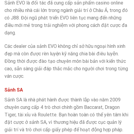
Sảnh EVO là đối tác đã cung cấp sản phẩm casino online
cho nhiều nhà cái lớn trong ngành giải trí ở Châu Á, trong đó
có J88. Đội ngũ phát triển EVO liên tục mang đến những
điều mới mẻ trong trải nghiệm với phong cách đặt cược đa
dạng.
Các dealer của sảnh EVO không chỉ sở hữu ngoại hình xinh
đẹp mà còn được rèn luyện kỹ năng chia bài điêu luyện.
Đồng thời được đào tạo chuyên môn bài bản với kiến thức
cao, sẵn sàng giải đáp thắc mắc cho người chơi trong từng
ván cược.
Sảnh SA
Sảnh SA là nhà phát hành được thành lập vào năm 2009
chuyên cung cấp 4 trò chơi chính gồm Baccarat, Dragon
Tiger, tài xỉu và Roulette. Bạn hoàn toàn có thể yên tâm khi
đặt cược ở sảnh SA, vì thương hiệu đã được cục quản lý
giải trí và trò chơi cấp giấy phép để hoạt động hợp pháp.