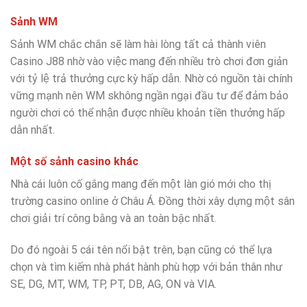
Sảnh WM
Sảnh WM chắc chắn sẽ làm hài lòng tất cả thành viên
Casino J88 nhờ vào việc mang đến nhiều trò chơi đơn giản
với tỷ lệ trả thưởng cực kỳ hấp dẫn. Nhờ có nguồn tài chính
vững mạnh nên WM skhông ngần ngại đầu tư để đảm bảo
người chơi có thể nhận được nhiều khoản tiền thưởng hấp
dẫn nhất.
Một số sảnh casino khác
Nhà cái luôn cố gắng mang đến một làn gió mới cho thị
trường casino online ở Châu Á. Đồng thời xây dựng một sân
chơi giải trí công bằng và an toàn bậc nhất.
Do đó ngoài 5 cái tên nổi bật trên, bạn cũng có thể lựa
chọn và tìm kiếm nhà phát hành phù hợp với bản thân như
SE, DG, MT, WM, TP, PT, DB, AG, ON và VIA.