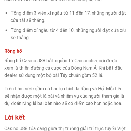
Tổng điểm 3 viên xí ngầu từ 11 đến 17, những người đặt
cửa tài sẽ thắng.
Tổng điểm xí ngầu từ 4 đến 10, những người đặt cửa xỉu
sẽ thắng.
Rồng hổ
Rồng hổ Casino J88 bắt nguồn từ Campuchia, nơi được
xem là thiên đường cá cược của Đông Nam Á. Khi bắt đầu
dealer sử dụng một bộ bài Tây chuẩn gồm 52 lá.
Trên bàn cược gồm có hai tụ chính là Rồng và Hổ. Mỗi bên
sẽ nhận được một lá bài và nhiệm vụ của người tham gia là
dự đoán rằng lá bài bên nào sẽ có điểm cao hơn hoặc hòa.
Lời kết
Casino J88 tỏa sáng giữa thị trường giải trí trực tuyến Việt