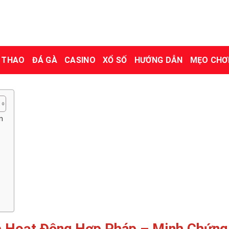
 THAO
ĐÁ GÀ
CASINO
XỔ SỐ
HƯỚNG DẪN
MẸO CHƠ
n