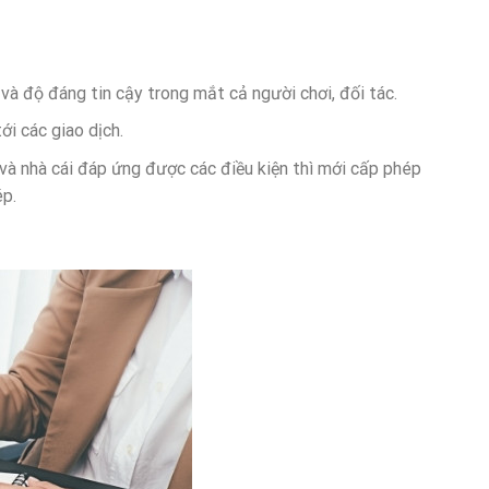
và độ đáng tin cậy trong mắt cả người chơi, đối tác.
ới các giao dịch.
và nhà cái đáp ứng được các điều kiện thì mới cấp phép
ép.