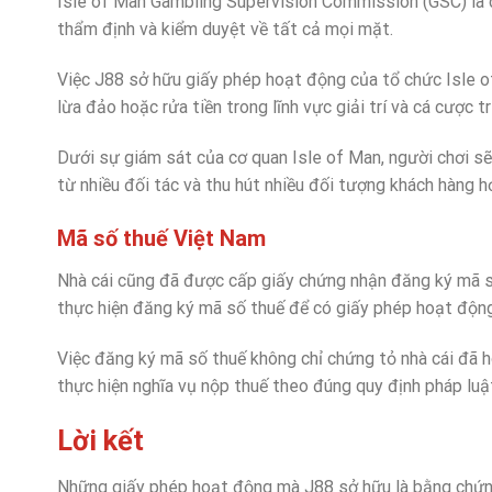
Isle of Man Gambling Supervision Commission (GSC) là c
thẩm định và kiểm duyệt về tất cả mọi mặt.
Việc J88 sở hữu giấy phép hoạt động của tổ chức Isle o
lừa đảo hoặc rửa tiền trong lĩnh vực giải trí và cá cược t
Dưới sự giám sát của cơ quan Isle of Man, người chơi sẽ
từ nhiều đối tác và thu hút nhiều đối tượng khách hàng h
Mã số thuế Việt Nam
Nhà cái cũng đã được cấp giấy chứng nhận đăng ký mã số 
thực hiện đăng ký mã số thuế để có giấy phép hoạt độn
Việc đăng ký mã số thuế không chỉ chứng tỏ nhà cái đã h
thực hiện nghĩa vụ nộp thuế theo đúng quy định pháp luậ
Lời kết
Những giấy phép hoạt động mà J88 sở hữu là bằng chứng 