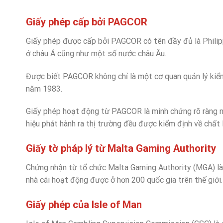
Giấy phép cấp bởi PAGCOR
Giấy phép được cấp bởi PAGCOR có tên đầy đủ là Philip
ở châu Á cũng như một số nước châu Âu.
Được biết PAGCOR không chỉ là một cơ quan quản lý kiểm 
năm 1983.
Giấy phép hoạt động từ PAGCOR là minh chứng rõ ràng nh
hiệu phát hành ra thị trường đều được kiểm định về chất
Giấy tờ pháp lý từ Malta Gaming Authority
Chứng nhận từ tổ chức
Malta Gaming Authority (MGA) là
nhà cái hoạt động được ở hơn 200 quốc gia trên thế giới
Giấy phép của Isle of Man