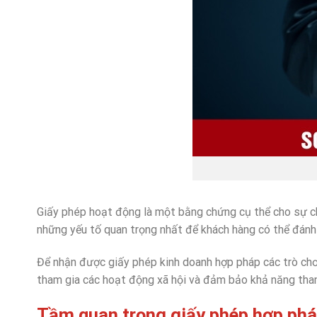
Giấy phép hoạt động là một bằng chứng cụ thể cho sự ch
những yếu tố quan trọng nhất để khách hàng có thể đánh 
Để nhận được giấy phép kinh doanh hợp pháp các trò chơi
tham gia các hoạt động xã hội và đảm bảo khả năng tha
Tầm quan trọng giấy phép hợp pháp