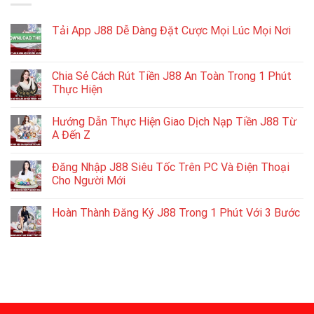
Tải App J88 Dễ Dàng Đặt Cược Mọi Lúc Mọi Nơi
Chia Sẻ Cách Rút Tiền J88 An Toàn Trong 1 Phút
Thực Hiện
Hướng Dẫn Thực Hiện Giao Dịch Nạp Tiền J88 Từ
A Đến Z
Đăng Nhập J88 Siêu Tốc Trên PC Và Điện Thoại
Cho Người Mới
Hoàn Thành Đăng Ký J88 Trong 1 Phút Với 3 Bước