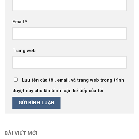
Email
*
Trang web
Lưu tên của tôi, email, và trang web trong trình
duyệt này cho lần bình luận kế tiếp của tôi.
BÀI VIẾT MỚI