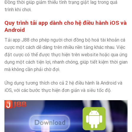
Đồng thời giúp giảm thiểu tình trạng giật lag trong quá
trình khi chơi.
Quy trình tải app dành cho hệ điều hành iOS và
Android
Tải app J88 cho phép người chơi đồng bộ hoá tài khoản cá
cược một cách dễ dàng trên nhiều nền tảng khác nhau. Việc
đặt cược có thể được thực hiện trên website hoặc qua ứng
dụng một cách tiện lợi, nhanh chóng, giúp tiết kiệm thời gian
mà không cần phải chờ đợi.
Ứng dụng tương thích cho cả 2 hệ điều hành là Android và
iOS, với các bước thực hiện đơn giản và siêu tốc độ.