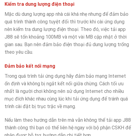
Kiểm tra dung lượng điện thoại
Mặc dù dung lượng app nhà cái khá nhẹ nhưng để đảm bảo
quá trình thành công tuyệt đối thì trước khi cài ứng dụng
nên kiểm tra dung lượng điện thoại. Theo đó, việc tải app
J88 sẽ tốn khoảng 100MB và một vài MB cập nhật ở thời
gian sau. Bạn nên đảm bảo điện thoại đủ dung lượng trống
theo yêu cầu.
Đảm bảo kết nối mạng
Trong quá trình tải ứng dụng hãy đảm bảo mạng Internet
ổn định và không bị ngắt kết nối giữa chừng. Cách tối ưu
nhất là người chơi không nên sử dụng Internet cho nhiều
mục đích khác nhau cùng lúc khi tải ứng dụng để tránh quá
trình cài đặt bị trục trặc về mạng.
Nếu làm theo hướng dẫn trên mà vẫn không thể tải app J88
thành công thì bạn có thể liên hệ ngay với bộ phận CSKH để
nhận được hỗ trợ, hướng dẫn chi tiết hơn.