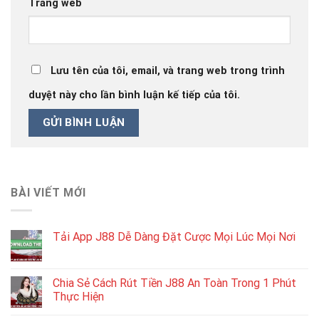
Trang web
Lưu tên của tôi, email, và trang web trong trình
duyệt này cho lần bình luận kế tiếp của tôi.
BÀI VIẾT MỚI
Tải App J88 Dễ Dàng Đặt Cược Mọi Lúc Mọi Nơi
Chia Sẻ Cách Rút Tiền J88 An Toàn Trong 1 Phút
Thực Hiện