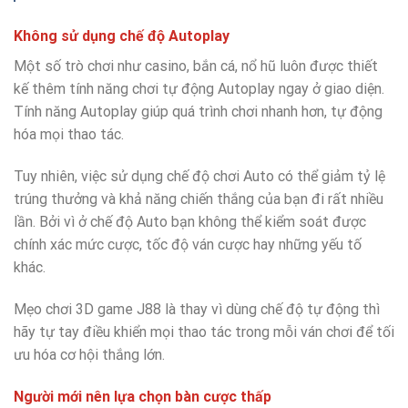
Không sử dụng chế độ Autoplay
Một số trò chơi như casino, bắn cá, nổ hũ luôn được thiết
kế thêm tính năng chơi tự động Autoplay ngay ở giao diện.
Tính năng Autoplay giúp quá trình chơi nhanh hơn, tự động
hóa mọi thao tác.
Tuy nhiên, việc sử dụng chế độ chơi Auto có thể giảm tỷ lệ
trúng thưởng và khả năng chiến thắng của bạn đi rất nhiều
lần. Bởi vì ở chế độ Auto bạn không thể kiểm soát được
chính xác mức cược, tốc độ ván cược hay những yếu tố
khác.
Mẹo chơi 3D game J88 là thay vì dùng chế độ tự động thì
hãy tự tay điều khiển mọi thao tác trong mỗi ván chơi để tối
ưu hóa cơ hội thắng lớn.
Người mới nên lựa chọn bàn cược thấp