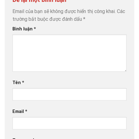
Email của bạn sẽ không được hiển thị công khai.
Các
trường bắt buộc được đánh dấu
*
Bình luận
*
Tên
*
Email
*