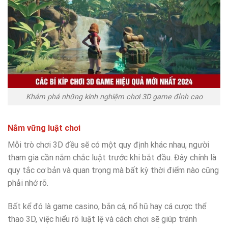
Khám phá những kinh nghiệm chơi 3D game đỉnh cao
Nắm vững luật chơi
Mỗi trò chơi 3D đều sẽ có một quy định khác nhau, người
tham gia cần nắm chắc luật trước khi bắt đầu. Đây chính là
quy tắc cơ bản và quan trọng mà bất kỳ thời điểm nào cũng
phải nhớ rõ.
Bất kể đó là game casino, bắn cá, nổ hũ hay cá cược thể
thao 3D, việc hiểu rõ luật lệ và cách chơi sẽ giúp tránh