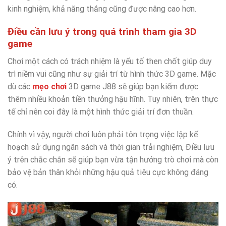
kinh nghiệm, khả năng thắng cũng được nâng cao hơn.
Điều cần lưu ý trong quá trình tham gia 3D
game
Chơi một cách có trách nhiệm là yếu tố then chốt giúp duy
trì niềm vui cũng như sự giải trí từ hình thức 3D game. Mặc
dù các
mẹo chơi
3D game J88 sẽ giúp bạn kiếm được
thêm nhiều khoản tiền thưởng hậu hĩnh. Tuy nhiên, trên thực
tế chỉ nên coi đây là một hình thức giải trí đơn thuần.
Chính vì vậy, người chơi luôn phải tôn trọng việc lập kế
hoạch sử dụng ngân sách và thời gian trải nghiệm, Điều lưu
ý trên chắc chắn sẽ giúp bạn vừa tận hưởng trò chơi mà còn
bảo vệ bản thân khỏi những hậu quả tiêu cực không đáng
có.